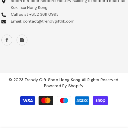
Room K 4 floor Bedford Factory Building 51 Bedford Road Tai
Kok Tsui Hong Kong
Call us at
+852 3611 0993
Email: contact@trendygifthk.com
© 2023 Trendy Gift Shop Hong Kong All Rights Reserved.
Powered By Shopify.
付
款
方
式