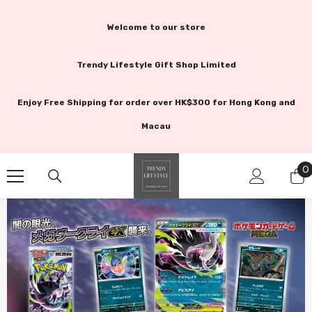
跳至內容
Welcome to our store
Trendy Lifestyle Gift Shop Limited
Enjoy Free Shipping for order over HK$300 for Hong Kong and
Macau
0
0