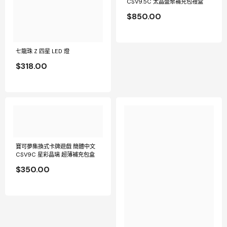
CSV9.5C 太晶盛聚補充包禮盒
$850.00
七龍珠 Z 四星 LED 燈
$318.00
寶可夢集換式卡牌遊戲 簡體中文
CSV9C 星彩晶璃 超薄補充包盒
$350.00