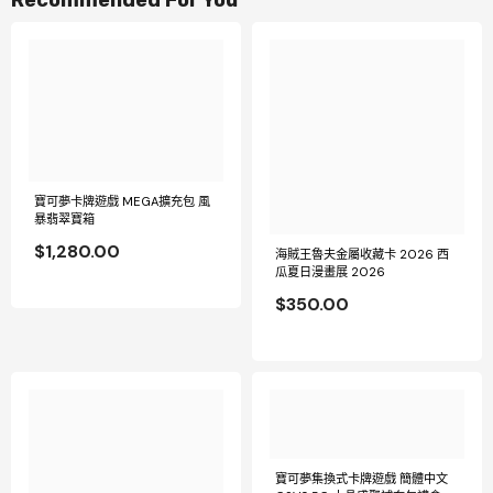
寶可夢卡牌遊戲 MEGA擴充包 風
暴翡翠寶箱
$1,280.00
海賊王魯夫金屬收藏卡 2026 西
瓜夏日漫畫展 2026
$350.00
寶可夢集換式卡牌遊戲 簡體中文